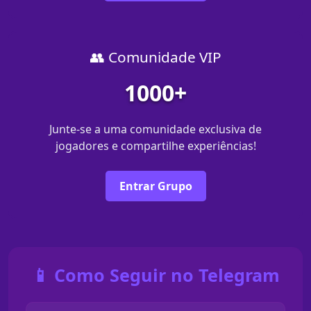
👥 Comunidade VIP
1000+
Junte-se a uma comunidade exclusiva de
jogadores e compartilhe experiências!
Entrar Grupo
📱 Como Seguir no Telegram