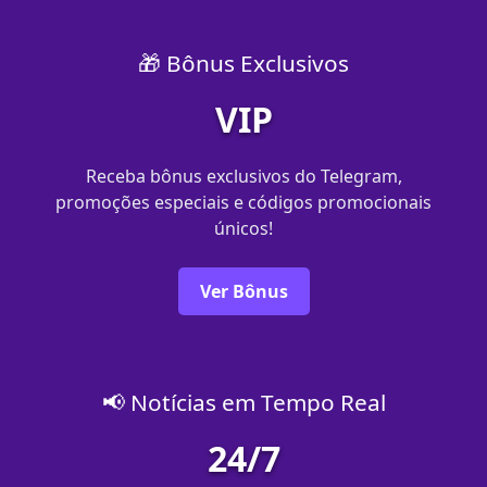
🎁 Bônus Exclusivos
VIP
Receba bônus exclusivos do Telegram,
promoções especiais e códigos promocionais
únicos!
Ver Bônus
📢 Notícias em Tempo Real
24/7