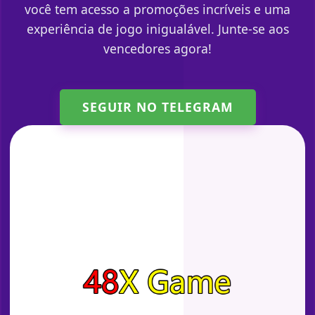
você tem acesso a promoções incríveis e uma
experiência de jogo inigualável. Junte-se aos
vencedores agora!
SEGUIR NO TELEGRAM