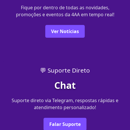
Fique por dentro de todas as novidades,
promoções e eventos da 4AA em tempo real!
Ver Notícias
💬 Suporte Direto
Chat
Suporte direto via Telegram, respostas rápidas e
atendimento personalizado!
Falar Suporte