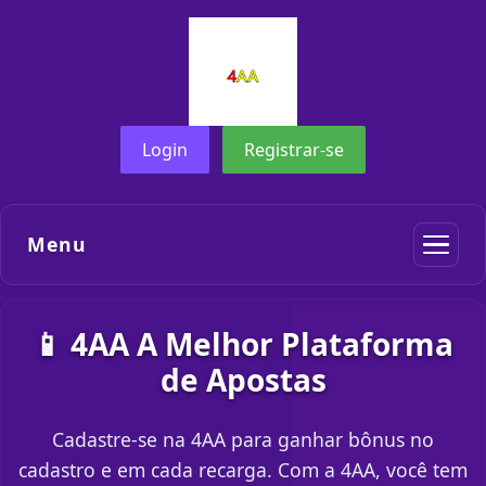
Login
Registrar-se
Menu
📱 4AA A Melhor Plataforma
de Apostas
Cadastre-se na 4AA para ganhar bônus no
cadastro e em cada recarga. Com a 4AA, você tem