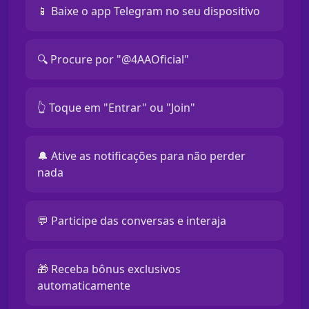
📱 Baixe o app Telegram no seu dispositivo
🔍 Procure por "@4AAOficial"
👆 Toque em "Entrar" ou "Join"
🔔 Ative as notificações para não perder
nada
💬 Participe das conversas e interaja
🎁 Receba bônus exclusivos
automaticamente