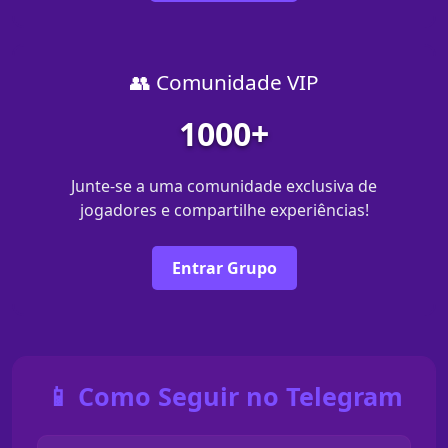
👥 Comunidade VIP
1000+
Junte-se a uma comunidade exclusiva de
jogadores e compartilhe experiências!
Entrar Grupo
📱 Como Seguir no Telegram