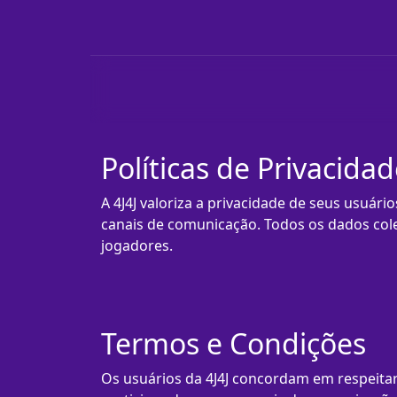
Políticas de Privacida
A 4J4J valoriza a privacidade de seus usuá
canais de comunicação. Todos os dados cole
jogadores.
Termos e Condições
Os usuários da 4J4J concordam em respeitar