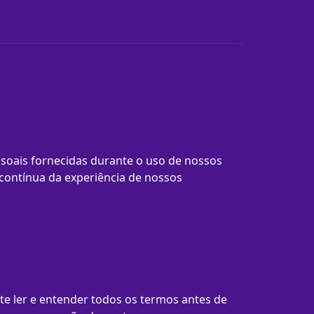
ssoais fornecidas durante o uso de nossos
 contínua da experiência de nossos
te ler e entender todos os termos antes de