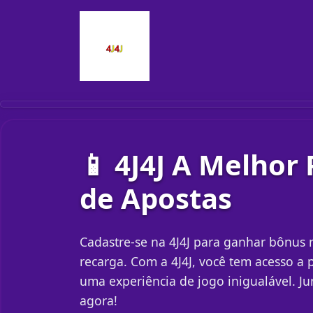
📱 4J4J A Melhor
de Apostas
Cadastre-se na 4J4J para ganhar bônus 
recarga. Com a 4J4J, você tem acesso a 
uma experiência de jogo inigualável. J
agora!