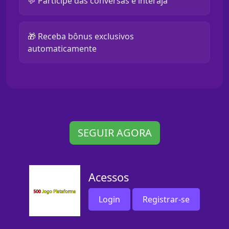
💬 Participe das conversas e interaja
🎁 Receba bônus exclusivos
automaticamente
SEGUIR AGORA
Acessos
Login
Registrar-se