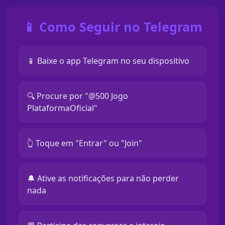
📱 Como Seguir no Telegram
📱 Baixe o app Telegram no seu dispositivo
🔍 Procure por "@500 Jogo
PlataformaOficial"
👆 Toque em "Entrar" ou "Join"
🔔 Ative as notificações para não perder
nada