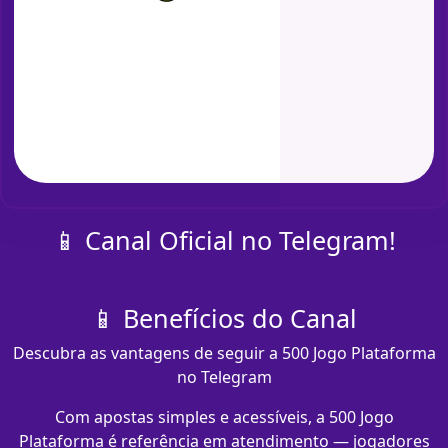
📱 Canal Oficial no Telegram!
📱 Benefícios do Canal
Descubra as vantagens de seguir a 500 Jogo Plataforma
no Telegram
Com apostas simples e acessíveis, a 500 Jogo
Plataforma é referência em atendimento — jogadores