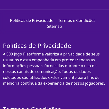
Políticas de Privacidade
Termos e Condições
Sitemap
Políticas de Privacidade
A 500 Jogo Plataforma valoriza a privacidade de seus
usuários e está empenhada em proteger todas as
informações pessoais fornecidas durante o uso de
nossos canais de comunicação. Todos os dados
coletados são utilizados exclusivamente para fins de
melhoria contínua da experiência de nossos jogadores.