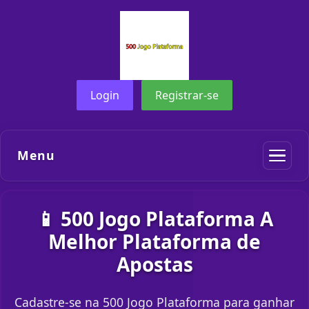
Login
Registrar-se
Menu
📱 500 Jogo Plataforma A
Melhor Plataforma de
Apostas
Cadastre-se na 500 Jogo Plataforma para ganhar