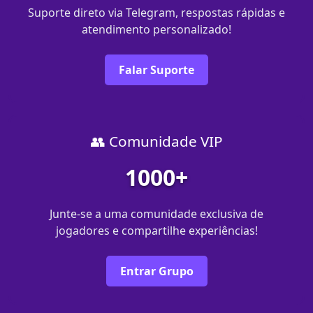
Suporte direto via Telegram, respostas rápidas e
atendimento personalizado!
Falar Suporte
👥 Comunidade VIP
1000+
Junte-se a uma comunidade exclusiva de
jogadores e compartilhe experiências!
Entrar Grupo