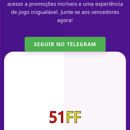
acesso a promoções incríveis e uma experiência
de jogo inigualável. Junte-se aos vencedores
agora!
SEGUIR NO TELEGRAM