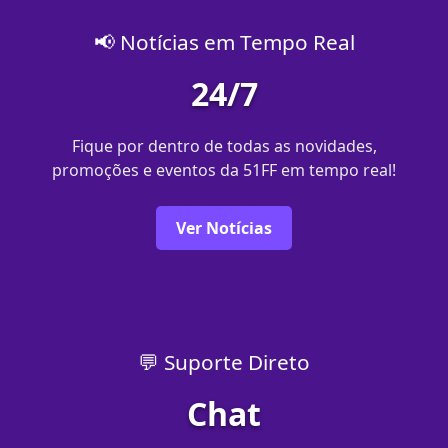
📢 Notícias em Tempo Real
24/7
Fique por dentro de todas as novidades,
promoções e eventos da 51FF em tempo real!
Ver Notícias
💬 Suporte Direto
Chat