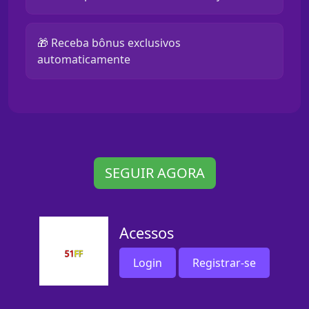
🎁 Receba bônus exclusivos
automaticamente
SEGUIR AGORA
Acessos
Login
Registrar-se