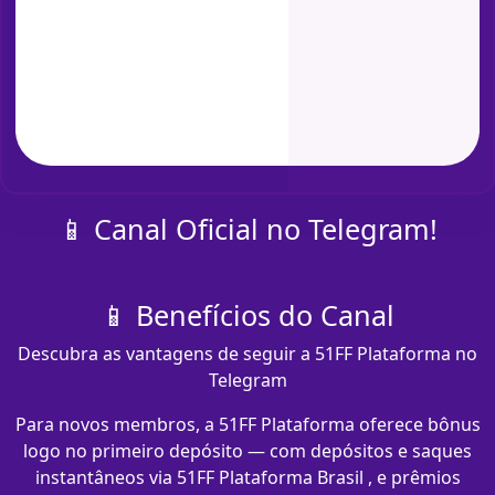
📱 Canal Oficial no Telegram!
📱 Benefícios do Canal
Descubra as vantagens de seguir a 51FF Plataforma no
Telegram
Para novos membros, a 51FF Plataforma oferece bônus
logo no primeiro depósito — com depósitos e saques
instantâneos via 51FF Plataforma Brasil , e prêmios