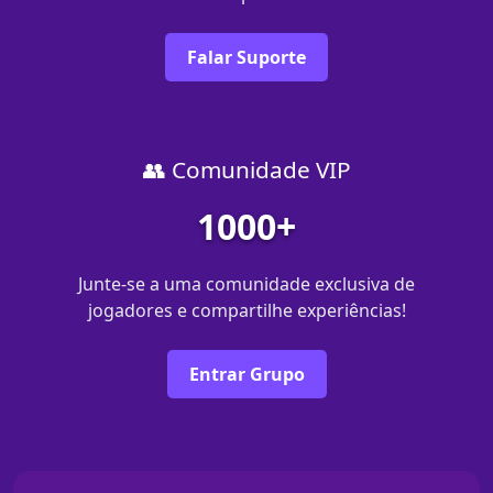
Falar Suporte
👥 Comunidade VIP
1000+
Junte-se a uma comunidade exclusiva de
jogadores e compartilhe experiências!
Entrar Grupo