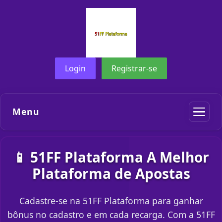
Login
Registrar-se
Menu
📱 51FF Plataforma A Melhor
Plataforma de Apostas
Cadastre-se na 51FF Plataforma para ganhar
bônus no cadastro e em cada recarga. Com a 51FF