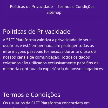
Políticas de Privacidade
Termos e Condições
Sitemap
Políticas de Privacidade
A 51FF Plataforma valoriza a privacidade de seus
usuários e está empenhada em proteger todas as
informações pessoais fornecidas durante o uso de
nossos canais de comunicação. Todos os dados
coletados são utilizados exclusivamente para fins de
melhoria contínua da experiência de nossos jogadores.
Termos e Condições
Os usuários da 51FF Plataforma concordam em