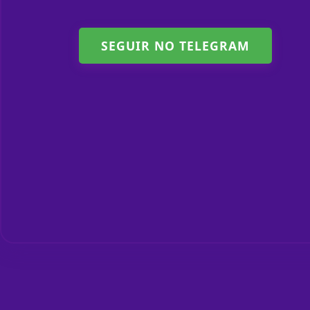
SEGUIR NO TELEGRAM