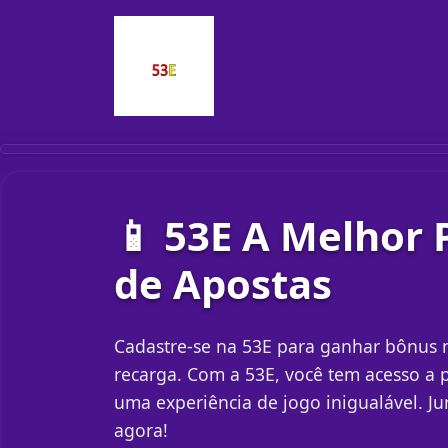
📱 53E A Melhor 
de Apostas
Cadastre-se na 53E para ganhar bônus 
recarga. Com a 53E, você tem acesso a 
uma experiência de jogo inigualável. J
agora!