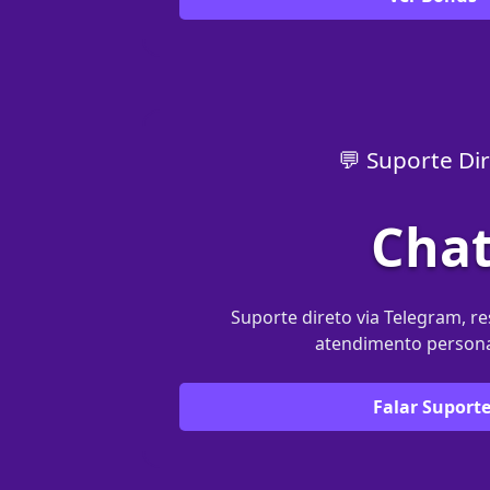
💬 Suporte Di
Cha
Suporte direto via Telegram, r
atendimento persona
Falar Suport