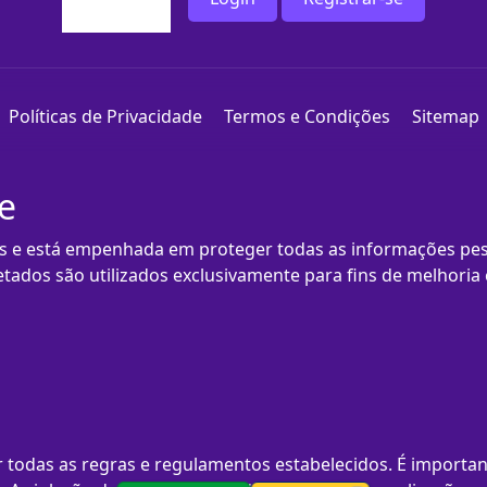
Políticas de Privacidade
Termos e Condições
Sitemap
de
ios e está empenhada em proteger todas as informações pe
tados são utilizados exclusivamente para fins de melhoria
todas as regras e regulamentos estabelecidos. É importan