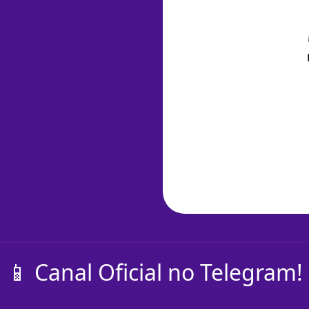
📱 Canal Oficial no Telegram!