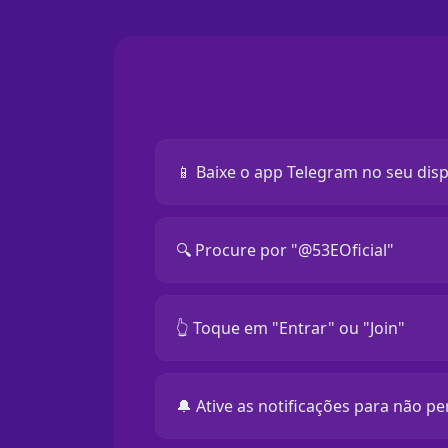
📱 Baixe o app Telegram no seu disp
🔍 Procure por "@53EOficial"
👆 Toque em "Entrar" ou "Join"
🔔 Ative as notificações para não p