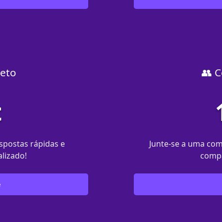
reto
👥 
t
espostas rápidas e
Junte-se a uma com
lizado!
compa
e