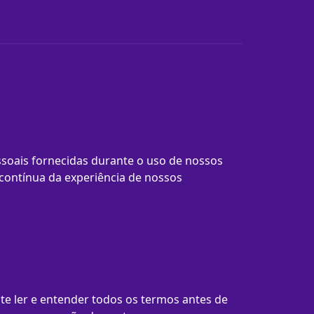
ssoais fornecidas durante o uso de nossos
 contínua da experiência de nossos
te ler e entender todos os termos antes de