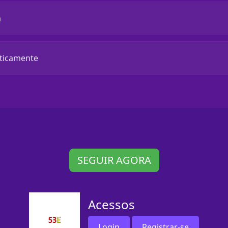
a
aticamente
SEGUIR AGORA
Acessos
Login
Registrar-se