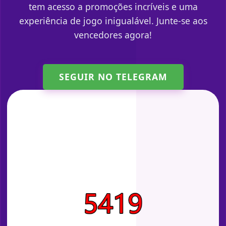
tem acesso a promoções incríveis e uma
experiência de jogo inigualável. Junte-se aos
vencedores agora!
SEGUIR NO TELEGRAM