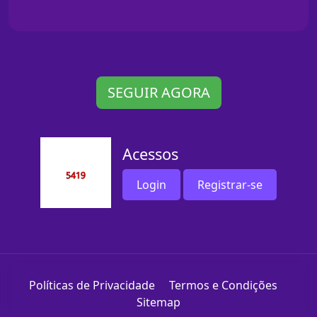
SEGUIR AGORA
Acessos
Login
Registrar-se
Políticas de Privacidade
Termos e Condições
Sitemap