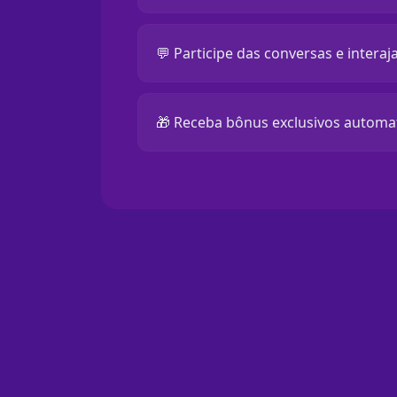
💬 Participe das conversas e interaj
🎁 Receba bônus exclusivos autom