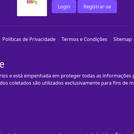
Login
Registrar-se
Políticas de Privacidade
Termos e Condições
Sitemap
de
ários e está empenhada em proteger todas as informações 
os coletados são utilizados exclusivamente para fins de m