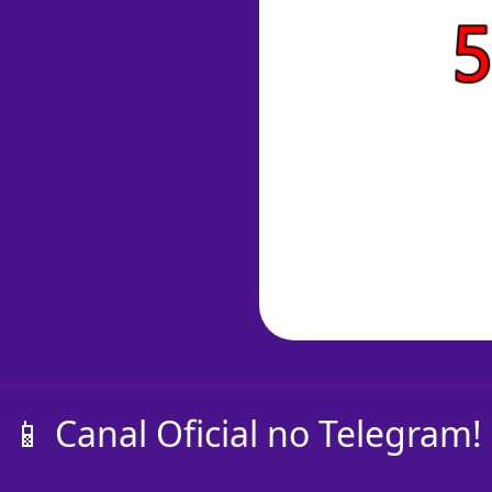
📱 Canal Oficial no Telegram!