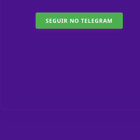
SEGUIR NO TELEGRAM