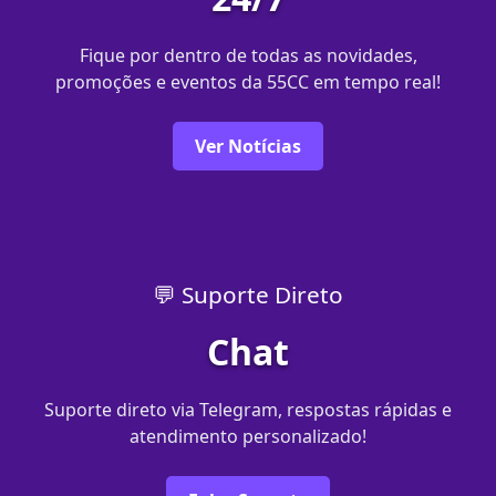
Fique por dentro de todas as novidades,
promoções e eventos da 55CC em tempo real!
Ver Notícias
💬 Suporte Direto
Chat
Suporte direto via Telegram, respostas rápidas e
atendimento personalizado!