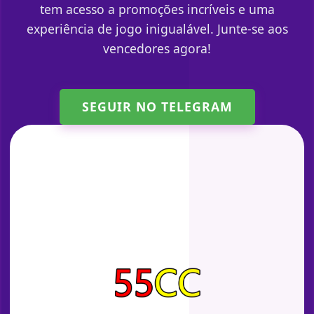
tem acesso a promoções incríveis e uma
experiência de jogo inigualável. Junte-se aos
vencedores agora!
SEGUIR NO TELEGRAM