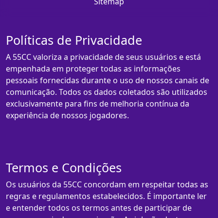
Sitemap
Políticas de Privacidade
A 55CC valoriza a privacidade de seus usuários e está
empenhada em proteger todas as informações
pessoais fornecidas durante o uso de nossos canais de
comunicação. Todos os dados coletados são utilizados
exclusivamente para fins de melhoria contínua da
experiência de nossos jogadores.
Termos e Condições
Os usuários da 55CC concordam em respeitar todas as
regras e regulamentos estabelecidos. É importante ler
e entender todos os termos antes de participar de