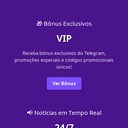
🎁 Bônus Exclusivos
VIP
Receba bônus exclusivos do Telegram,
promoções especiais e códigos promocionais
únicos!
Ver Bônus
📢 Notícias em Tempo Real
24/7