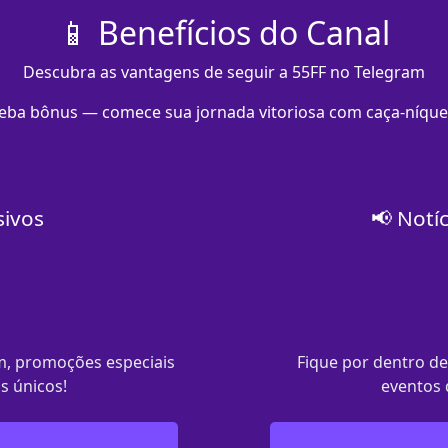
📱 Benefícios do Canal
Descubra as vantagens de seguir a 55FF no Telegram
eceba bônus — comece sua jornada vitoriosa com caça-níquei
sivos
📢 Notí
m, promoções especiais
Fique por dentro d
s únicos!
eventos 