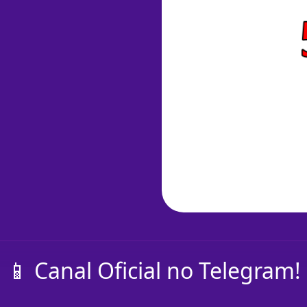
📱 Canal Oficial no Telegram!