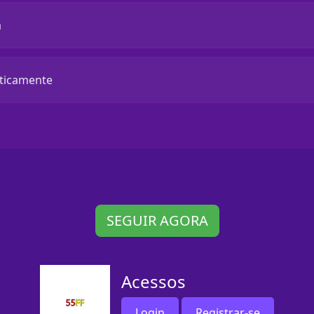
a
aticamente
SEGUIR AGORA
Acessos
Login
Registrar-se