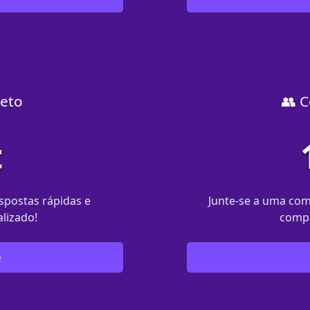
reto
👥 
t
espostas rápidas e
Junte-se a uma com
lizado!
compa
e