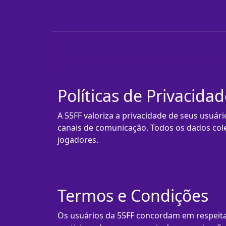
Políticas de Privacida
A 55FF valoriza a privacidade de seus usuá
canais de comunicação. Todos os dados cole
jogadores.
Termos e Condições
Os usuários da 55FF concordam em respeitar