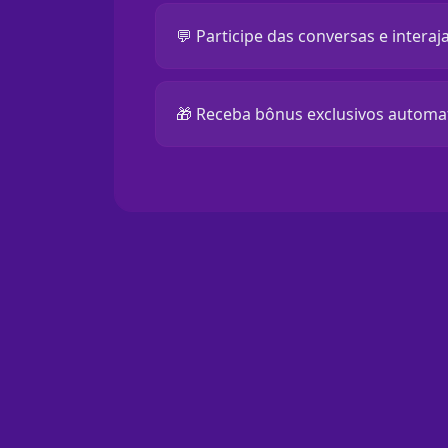
💬 Participe das conversas e interaj
🎁 Receba bônus exclusivos autom