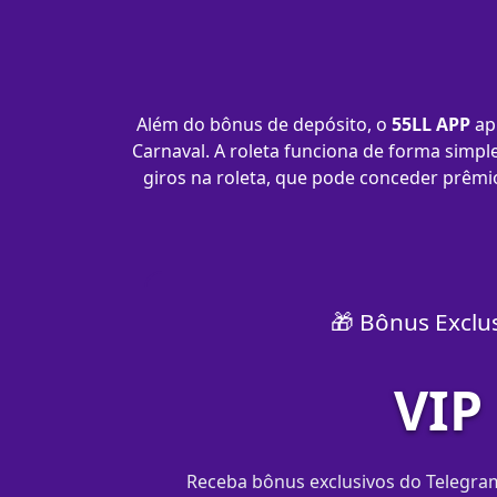
Além do bônus de depósito, o
55LL APP
apr
Carnaval. A roleta funciona de forma simpl
giros na roleta, que pode conceder prêmios
🎁 Bônus Exclu
VIP
Receba bônus exclusivos do Telegra