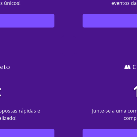
s únicos!
eventos da
reto
👥 
t
espostas rápidas e
Junte-se a uma com
lizado!
compa
e