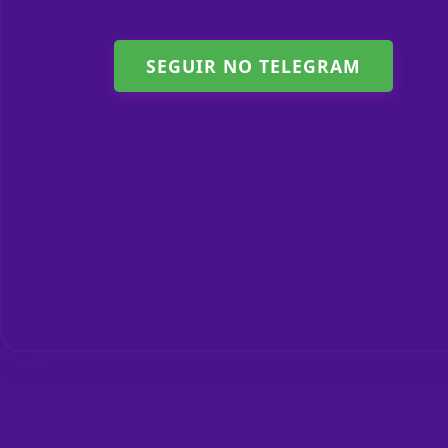
SEGUIR NO TELEGRAM