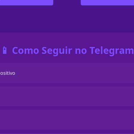
📱 Como Seguir no Telegram
ositivo