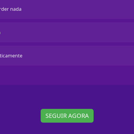
erder nada
a
aticamente
SEGUIR AGORA