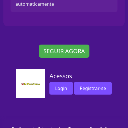
automaticamente
SEGUIR AGORA
Acessos
Login
Registrar-se