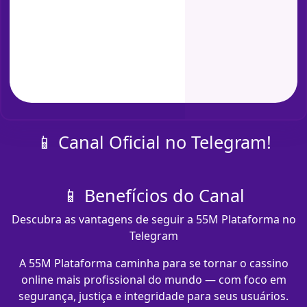
📱 Canal Oficial no Telegram!
📱 Benefícios do Canal
Descubra as vantagens de seguir a 55M Plataforma no
Telegram
A 55M Plataforma caminha para se tornar o cassino
online mais profissional do mundo — com foco em
segurança, justiça e integridade para seus usuários.