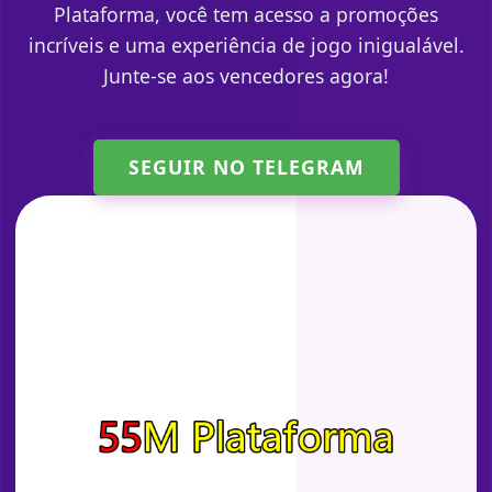
Plataforma, você tem acesso a promoções
incríveis e uma experiência de jogo inigualável.
Junte-se aos vencedores agora!
SEGUIR NO TELEGRAM