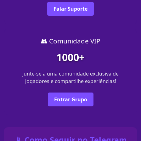
Falar Suporte
👥 Comunidade VIP
1000+
Junte-se a uma comunidade exclusiva de
jogadores e compartilhe experiências!
Entrar Grupo
📱 Como Seguir no Telegram