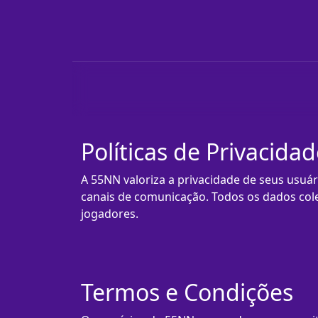
Políticas de Privacida
A 55NN valoriza a privacidade de seus usu
canais de comunicação. Todos os dados cole
jogadores.
Termos e Condições