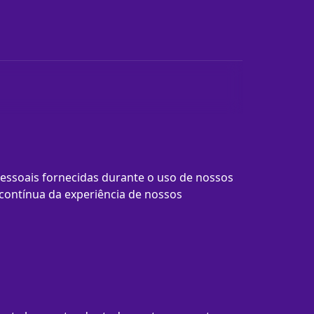
essoais fornecidas durante o uso de nossos
 contínua da experiência de nossos