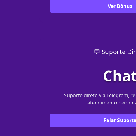
Ver Bônus
💬 Suporte Di
Cha
Suporte direto via Telegram, r
atendimento persona
Falar Suport