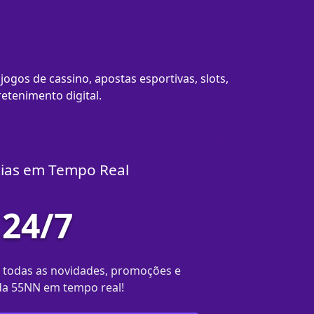
gos de cassino, apostas esportivas, slots,
etenimento digital.
cias em Tempo Real
24/7
e todas as novidades, promoções e
da 55NN em tempo real!