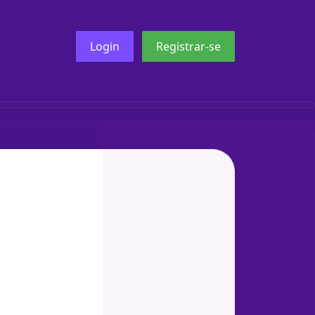
Login
Registrar-se