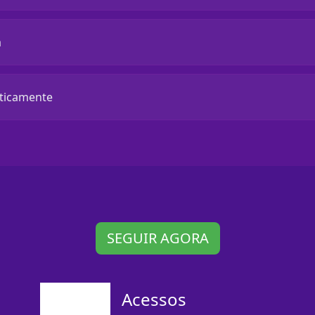
a
aticamente
SEGUIR AGORA
Acessos