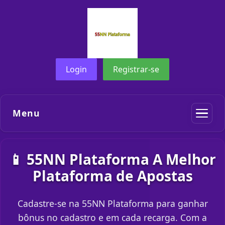
Login
Registrar-se
Menu
📱 55NN Plataforma A Melhor
Plataforma de Apostas
Cadastre-se na 55NN Plataforma para ganhar
bônus no cadastro e em cada recarga. Com a