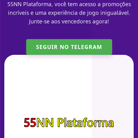
55NN Plataforma, você tem acesso a promoções
incríveis e uma experiência de jogo inigualável.
Junte-se aos vencedores agora!
SEGUIR NO TELEGRAM