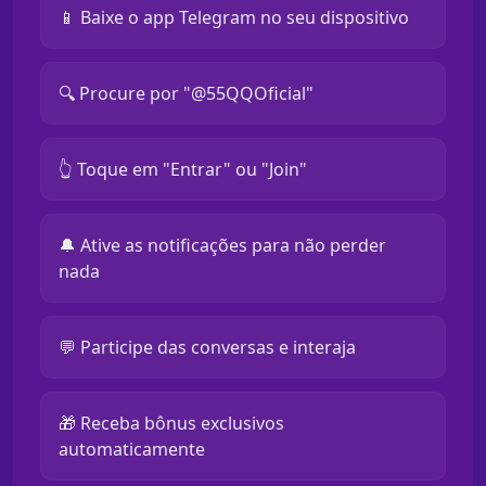
📱 Baixe o app Telegram no seu dispositivo
🔍 Procure por "@55QQOficial"
👆 Toque em "Entrar" ou "Join"
🔔 Ative as notificações para não perder
nada
💬 Participe das conversas e interaja
🎁 Receba bônus exclusivos
automaticamente