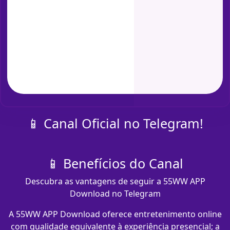
📱 Canal Oficial no Telegram!
📱 Benefícios do Canal
Descubra as vantagens de seguir a 55WW APP
Download no Telegram
A 55WW APP Download oferece entretenimento online
com qualidade equivalente à experiência presencial; a