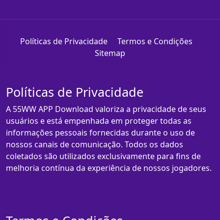
Políticas de Privacidade
Termos e Condições
Sitemap
Políticas de Privacidade
A 55WW APP Download valoriza a privacidade de seus
usuários e está empenhada em proteger todas as
informações pessoais fornecidas durante o uso de
nossos canais de comunicação. Todos os dados
coletados são utilizados exclusivamente para fins de
melhoria contínua da experiência de nossos jogadores.