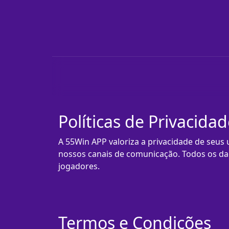
Políticas de Privacida
A 55Win APP valoriza a privacidade de seus
nossos canais de comunicação. Todos os dad
jogadores.
Termos e Condições