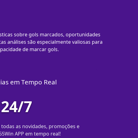
m
ísticas sobre gols marcados, oportunidades
as análises são especialmente valiosas para
pacidade de marcar gols.
cias em Tempo Real
24/7
e todas as novidades, promoções e
55Win APP em tempo real!