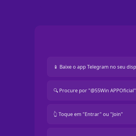
📱 Baixe o app Telegram no seu disp
🔍 Procure por "@55Win APPOficial"
👆 Toque em "Entrar" ou "Join"