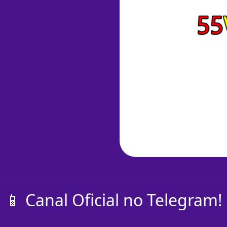
📱 Canal Oficial no Telegram!