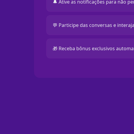
🔔 Ative as notificações para não p
💬 Participe das conversas e interaj
🎁 Receba bônus exclusivos autom