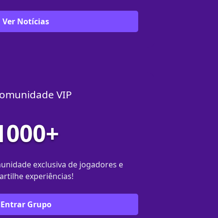
Ver Notícias
Comunidade VIP
1000+
unidade exclusiva de jogadores e
rtilhe experiências!
Entrar Grupo