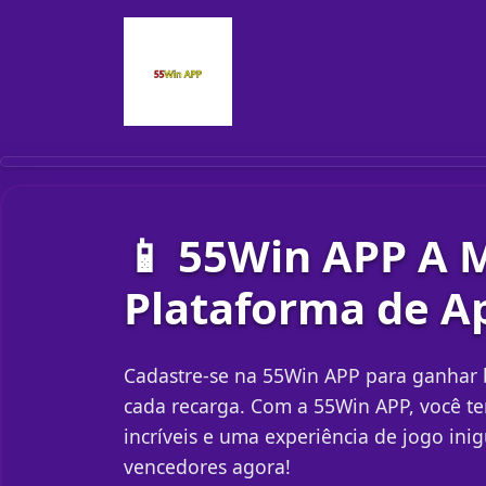
📱 55Win APP A 
Plataforma de A
Cadastre-se na 55Win APP para ganhar 
cada recarga. Com a 55Win APP, você t
incríveis e uma experiência de jogo inig
vencedores agora!