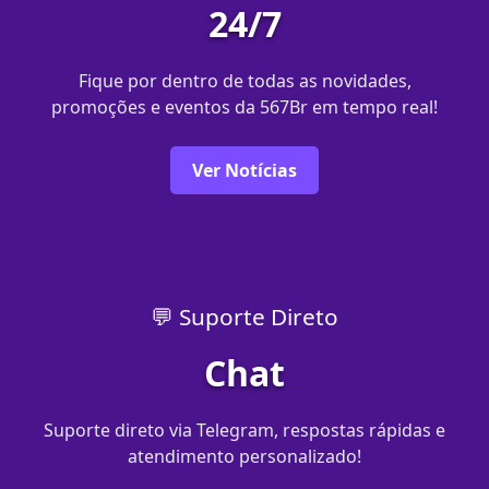
24/7
Fique por dentro de todas as novidades,
promoções e eventos da 567Br em tempo real!
Ver Notícias
💬 Suporte Direto
Chat
Suporte direto via Telegram, respostas rápidas e
atendimento personalizado!