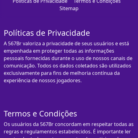
Políticas de Privacidade
Termos e Condições
Sitemap
Políticas de Privacidade
A 567Br valoriza a privacidade de seus usuários e está
empenhada em proteger todas as informações
pessoais fornecidas durante o uso de nossos canais de
comunicação. Todos os dados coletados são utilizados
exclusivamente para fins de melhoria contínua da
experiência de nossos jogadores.
Termos e Condições
Os usuários da 567Br concordam em respeitar todas as
regras e regulamentos estabelecidos. É importante ler