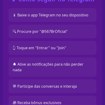
📱 Baixe o app Telegram no seu dispositivo
🔍 Procure por "@567BrOficial"
👆 Toque em "Entrar" ou "Join"
🔔 Ative as notificações para não perder
nada
💬 Participe das conversas e interaja
🎁 Receba bônus exclusivos