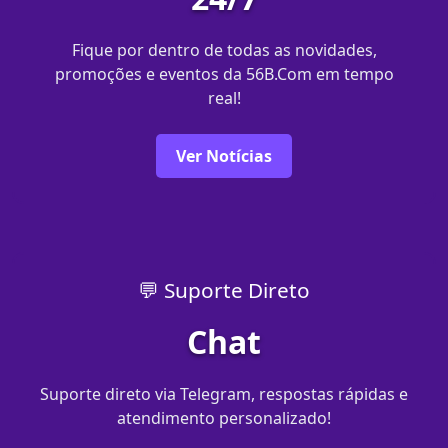
Fique por dentro de todas as novidades,
promoções e eventos da 56B.Com em tempo
real!
Ver Notícias
💬 Suporte Direto
Chat
Suporte direto via Telegram, respostas rápidas e
atendimento personalizado!