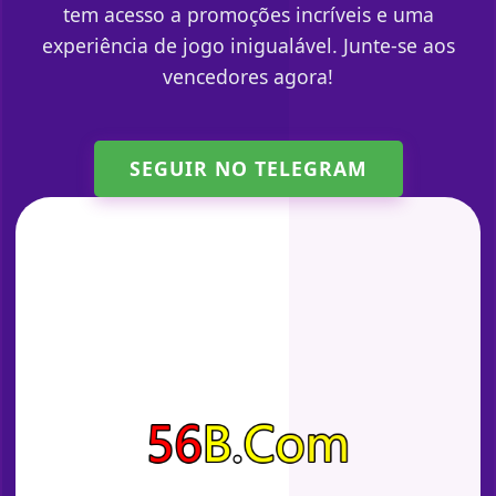
tem acesso a promoções incríveis e uma
experiência de jogo inigualável. Junte-se aos
vencedores agora!
SEGUIR NO TELEGRAM