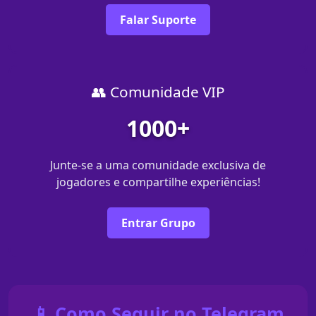
Falar Suporte
👥 Comunidade VIP
1000+
Junte-se a uma comunidade exclusiva de
jogadores e compartilhe experiências!
Entrar Grupo
📱 Como Seguir no Telegram