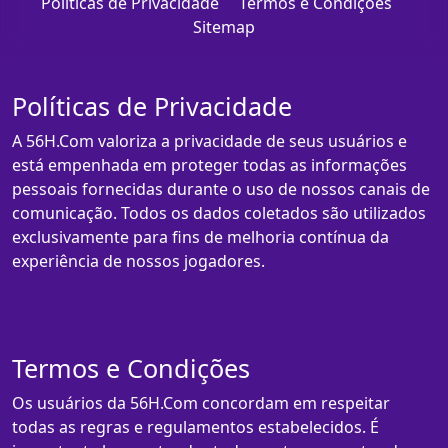
Políticas de Privacidade
Termos e Condições
Sitemap
Políticas de Privacidade
A 56H.Com valoriza a privacidade de seus usuários e
está empenhada em proteger todas as informações
pessoais fornecidas durante o uso de nossos canais de
comunicação. Todos os dados coletados são utilizados
exclusivamente para fins de melhoria contínua da
experiência de nossos jogadores.
Termos e Condições
Os usuários da 56H.Com concordam em respeitar
todas as regras e regulamentos estabelecidos. É