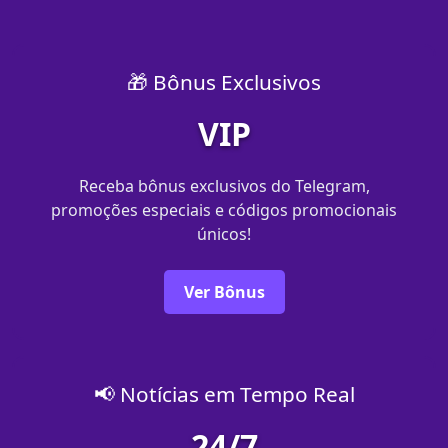
🎁 Bônus Exclusivos
VIP
Receba bônus exclusivos do Telegram,
promoções especiais e códigos promocionais
únicos!
Ver Bônus
📢 Notícias em Tempo Real
24/7