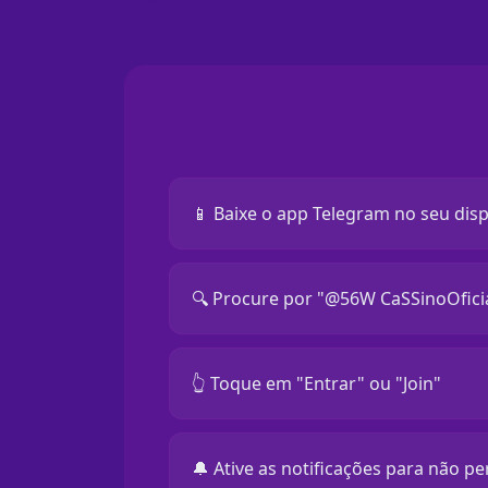
📱 Baixe o app Telegram no seu disp
🔍 Procure por "@56W CaSSinoOfici
👆 Toque em "Entrar" ou "Join"
🔔 Ative as notificações para não p