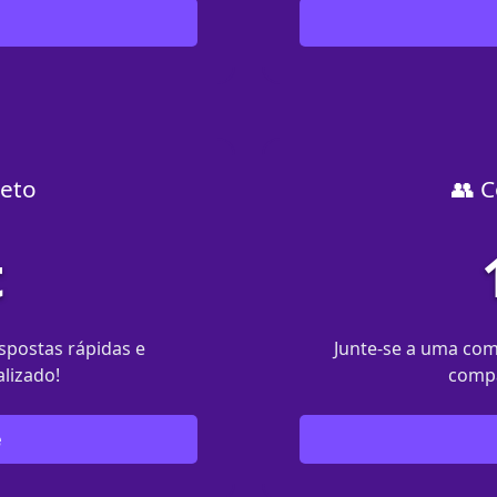
reto
👥 
t
espostas rápidas e
Junte-se a uma com
lizado!
compa
e