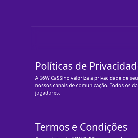
Políticas de Privacida
A 56W CaSSino valoriza a privacidade de se
nossos canais de comunicação. Todos os dad
jogadores.
Termos e Condições