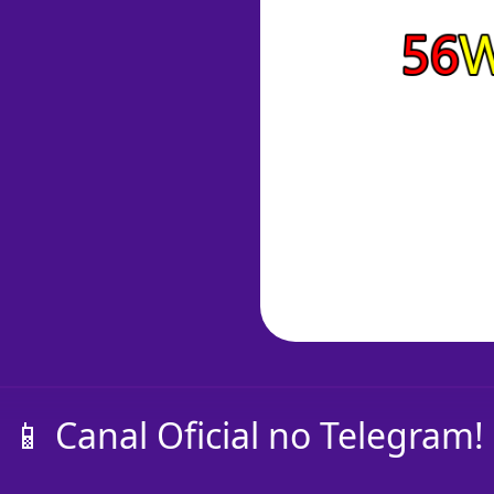
📱 Canal Oficial no Telegram!