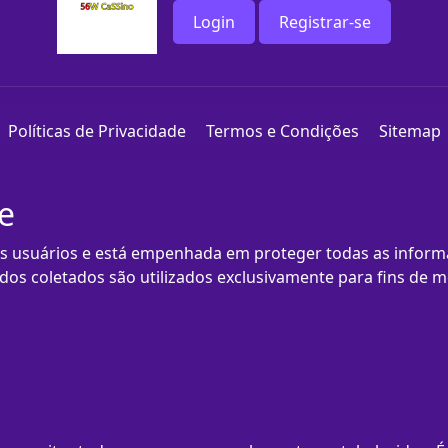
Login
Registrar-se
Políticas de Privacidade
Termos e Condições
Sitemap
de
us usuários e está empenhada em proteger todas as inform
os coletados são utilizados exclusivamente para fins de m