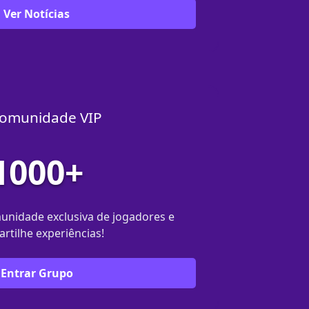
Ver Notícias
Comunidade VIP
1000+
unidade exclusiva de jogadores e
rtilhe experiências!
Entrar Grupo