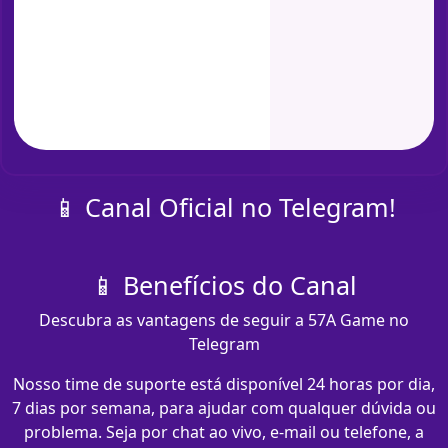
📱 Canal Oficial no Telegram!
📱 Benefícios do Canal
Descubra as vantagens de seguir a 57A Game no
Telegram
Nosso time de suporte está disponível 24 horas por dia,
7 dias por semana, para ajudar com qualquer dúvida ou
problema. Seja por chat ao vivo, e-mail ou telefone, a