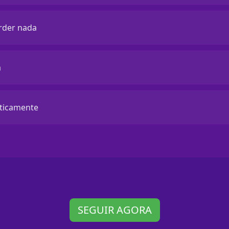
erder nada
a
aticamente
SEGUIR AGORA