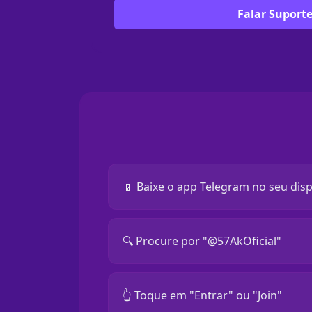
Falar Suport
📱 Baixe o app Telegram no seu disp
🔍 Procure por "@57AkOficial"
👆 Toque em "Entrar" ou "Join"