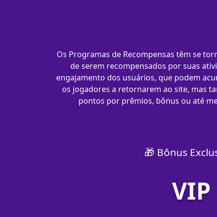
Os Programas de Recompensas têm se torna
de serem recompensados por suas ativi
engajamento dos usuários, que podem acum
os jogadores a retornarem ao site, mas t
pontos por prêmios, bônus ou até mes
🎁 Bônus Exclu
VIP