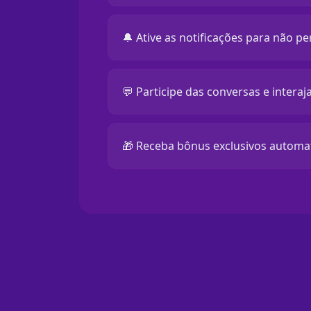
🔔 Ative as notificações para não p
💬 Participe das conversas e interaj
🎁 Receba bônus exclusivos autom