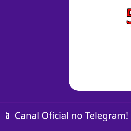
📱 Canal Oficial no Telegram!