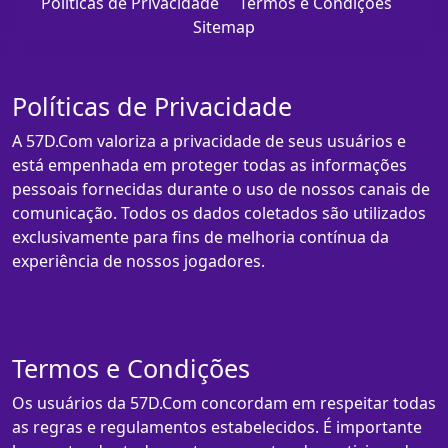
Políticas de Privacidade
Termos e Condições
Sitemap
Políticas de Privacidade
A 57D.Com valoriza a privacidade de seus usuários e
está empenhada em proteger todas as informações
pessoais fornecidas durante o uso de nossos canais de
comunicação. Todos os dados coletados são utilizados
exclusivamente para fins de melhoria contínua da
experiência de nossos jogadores.
Termos e Condições
Os usuários da 57D.Com concordam em respeitar todas
as regras e regulamentos estabelecidos. É importante