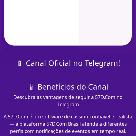
📱 Canal Oficial no Telegram!
📱 Benefícios do Canal
Descubra as vantagens de seguir a 57D.Com no
Telegram
A 57D.Com é um software de cassino confiável e realista
— a plataforma 57D.Com Brasil atende a diferentes
perfis com notificações de eventos em tempo real.