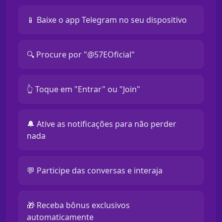
📱 Baixe o app Telegram no seu dispositivo
🔍 Procure por "@57EOficial"
👆 Toque em "Entrar" ou "Join"
🔔 Ative as notificações para não perder
nada
💬 Participe das conversas e interaja
🎁 Receba bônus exclusivos
automaticamente