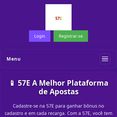
Login
Registrar-se
Menu
📱 57E A Melhor Plataforma
de Apostas
Cadastre-se na 57E para ganhar bônus no
cadastro e em cada recarga. Com a 57E, você tem