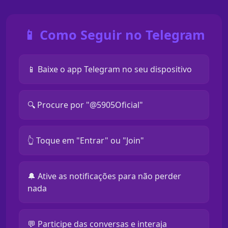
📱 Como Seguir no Telegram
📱 Baixe o app Telegram no seu dispositivo
🔍 Procure por "@5905Oficial"
👆 Toque em "Entrar" ou "Join"
🔔 Ative as notificações para não perder
nada
💬 Participe das conversas e interaja