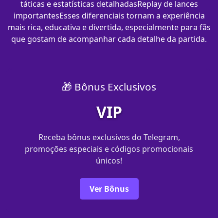
táticas e estatísticas detalhadasReplay de lances
importantesEsses diferenciais tornam a experiência
mais rica, educativa e divertida, especialmente para fãs
que gostam de acompanhar cada detalhe da partida.
🎁 Bônus Exclusivos
VIP
Receba bônus exclusivos do Telegram,
promoções especiais e códigos promocionais
únicos!
Ver Bônus