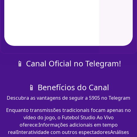
📱 Canal Oficial no Telegram!
📱 Benefícios do Canal
Descubra as vantagens de seguir a 5905 no Telegram
Enquanto transmissões tradicionais focam apenas no
vídeo do jogo, o Futebol Studio Ao Vivo
oferece:Informações adicionais em tempo
realInteratividade com outros espectadoresAnálises