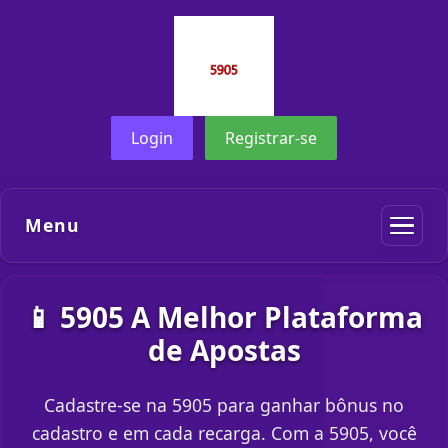
Login
Registrar-se
Menu
📱 5905 A Melhor Plataforma
de Apostas
Cadastre-se na 5905 para ganhar bônus no
cadastro e em cada recarga. Com a 5905, você