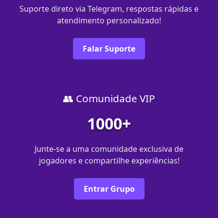
Suporte direto via Telegram, respostas rápidas e
atendimento personalizado!
Falar Suporte
👥 Comunidade VIP
1000+
Junte-se a uma comunidade exclusiva de
jogadores e compartilhe experiências!
Entrar Grupo