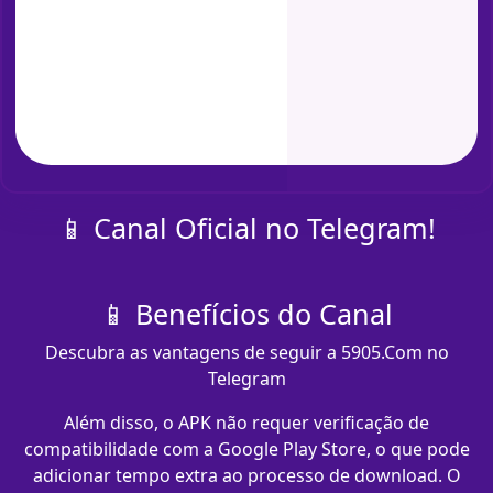
📱 Canal Oficial no Telegram!
📱 Benefícios do Canal
Descubra as vantagens de seguir a 5905.Com no
Telegram
Além disso, o APK não requer verificação de
compatibilidade com a Google Play Store, o que pode
adicionar tempo extra ao processo de download. O