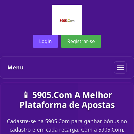
Login
Registrar-se
Menu
📱 5905.Com A Melhor
Plataforma de Apostas
Cadastre-se na 5905.Com para ganhar bônus no
cadastro e em cada recarga. Com a 5905.Com,