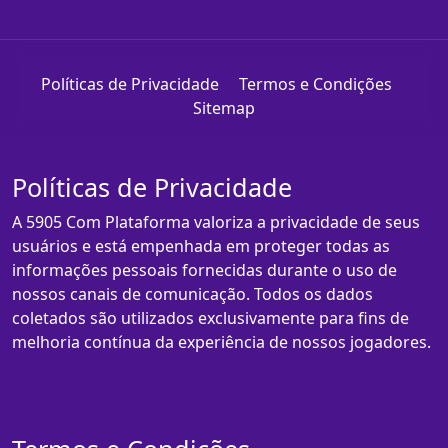
Políticas de Privacidade
Termos e Condições
Sitemap
Políticas de Privacidade
A 5905 Com Plataforma valoriza a privacidade de seus
usuários e está empenhada em proteger todas as
informações pessoais fornecidas durante o uso de
nossos canais de comunicação. Todos os dados
coletados são utilizados exclusivamente para fins de
melhoria contínua da experiência de nossos jogadores.