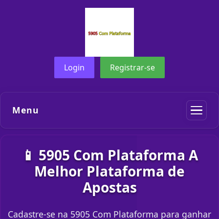
Login
Registrar-se
Menu
📱 5905 Com Plataforma A
Melhor Plataforma de
Apostas
Cadastre-se na 5905 Com Plataforma para ganhar