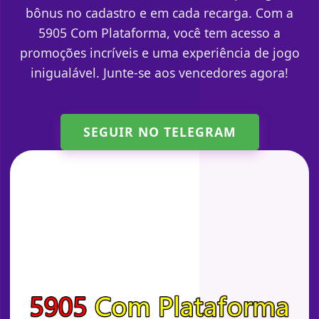
bônus no cadastro e em cada recarga. Com a
5905 Com Plataforma, você tem acesso a
promoções incríveis e uma experiência de jogo
inigualável. Junte-se aos vencedores agora!
SEGUIR NO TELEGRAM