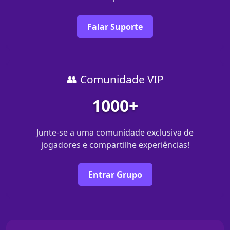
Falar Suporte
👥 Comunidade VIP
1000+
Junte-se a uma comunidade exclusiva de
jogadores e compartilhe experiências!
Entrar Grupo