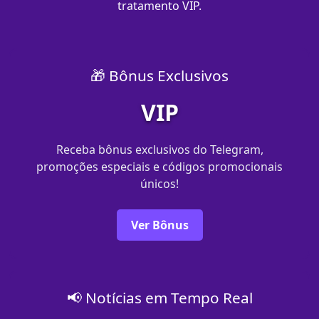
tratamento VIP.
🎁 Bônus Exclusivos
VIP
Receba bônus exclusivos do Telegram,
promoções especiais e códigos promocionais
únicos!
Ver Bônus
📢 Notícias em Tempo Real