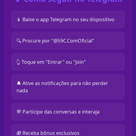
📱 Baixe o app Telegram no seu dispositivo
🔍 Procure por "@59C.ComOficial"
👆 Toque em "Entrar" ou "Join"
🔔 Ative as notificações para não perder
nada
💬 Participe das conversas e interaja
🎁 Receba bônus exclusivos