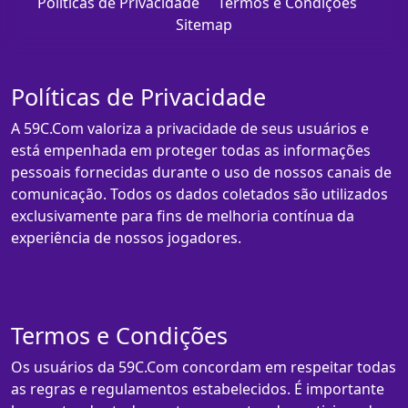
Políticas de Privacidade
Termos e Condições
Sitemap
Políticas de Privacidade
A 59C.Com valoriza a privacidade de seus usuários e
está empenhada em proteger todas as informações
pessoais fornecidas durante o uso de nossos canais de
comunicação. Todos os dados coletados são utilizados
exclusivamente para fins de melhoria contínua da
experiência de nossos jogadores.
Termos e Condições
Os usuários da 59C.Com concordam em respeitar todas
as regras e regulamentos estabelecidos. É importante