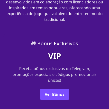
desenvolvidos em colaboração com licenciadores ou
inspirados em temas populares, oferecendo uma
experiência de jogo que vai além do entretenimento
tradicional.
🎁 Bônus Exclusivos
VIP
Receba bônus exclusivos do Telegram,
promoções especiais e códigos promocionais
únicos!
Ver Bônus