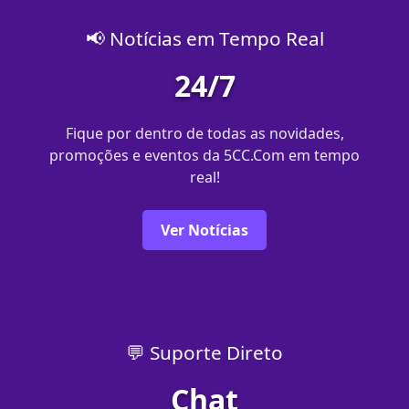
📢 Notícias em Tempo Real
24/7
Fique por dentro de todas as novidades,
promoções e eventos da 5CC.Com em tempo
real!
Ver Notícias
💬 Suporte Direto
Chat