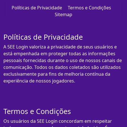
Políticas de Privacidade
Termos e Condições
Sitemap
Políticas de Privacidade
A 5EE Login valoriza a privacidade de seus usuários e
está empenhada em proteger todas as informações
pessoais fornecidas durante o uso de nossos canais de
comunicação. Todos os dados coletados são utilizados
exclusivamente para fins de melhoria contínua da
experiência de nossos jogadores.
Termos e Condições
Os usuários da 5EE Login concordam em respeitar