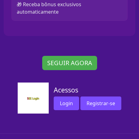
🎁 Receba bônus exclusivos
automaticamente
SEGUIR AGORA
Acessos
Login
Registrar-se