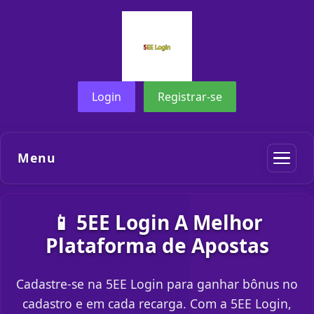
Login
Registrar-se
Menu
📱 5EE Login A Melhor
Plataforma de Apostas
Cadastre-se na 5EE Login para ganhar bônus no
cadastro e em cada recarga. Com a 5EE Login,