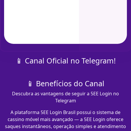
📱 Canal Oficial no Telegram!
📱 Benefícios do Canal
Descubra as vantagens de seguir a 5EE Login no
Telegram
A plataforma 5EE Login Brasil possui o sistema de
cassino móvel mais avançado — a 5EE Login oferece
saques instantâneos, operação simples e atendimento