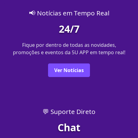
📢 Notícias em Tempo Real
24/7
Fique por dentro de todas as novidades,
promoções e eventos da 5U APP em tempo real!
Ver Notícias
💬 Suporte Direto
Chat