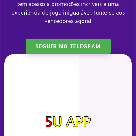
tem acesso a promoções incríveis e uma
experiência de jogo inigualável. Junte-se aos
vencedores agora!
SEGUIR NO TELEGRAM