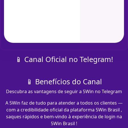
📱 Canal Oficial no Telegram!
📱 Benefícios do Canal
Descubra as vantagens de seguir a 5Win no Telegram
A 5Win faz de tudo para atender a todos os clientes —
com a credibilidade oficial da plataforma 5Win Brasil ,
saques rápidos e bem-vindo à experiência de login na
5Win Brasil !