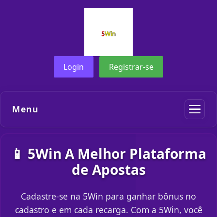
Login
Registrar-se
Menu
📱 5Win A Melhor Plataforma
de Apostas
Cadastre-se na 5Win para ganhar bônus no
cadastro e em cada recarga. Com a 5Win, você