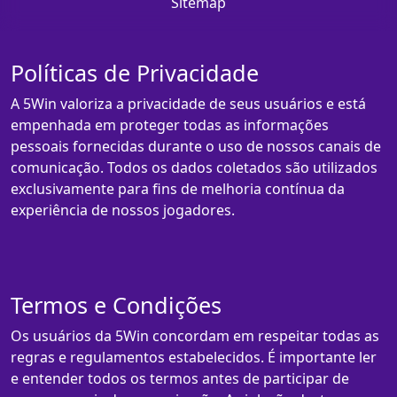
Sitemap
Políticas de Privacidade
A 5Win valoriza a privacidade de seus usuários e está
empenhada em proteger todas as informações
pessoais fornecidas durante o uso de nossos canais de
comunicação. Todos os dados coletados são utilizados
exclusivamente para fins de melhoria contínua da
experiência de nossos jogadores.
Termos e Condições
Os usuários da 5Win concordam em respeitar todas as
regras e regulamentos estabelecidos. É importante ler
e entender todos os termos antes de participar de