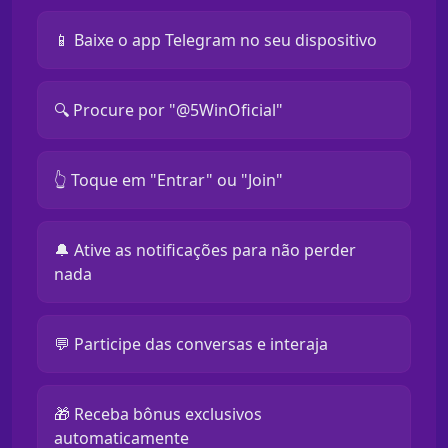
📱 Baixe o app Telegram no seu dispositivo
🔍 Procure por "@5WinOficial"
👆 Toque em "Entrar" ou "Join"
🔔 Ative as notificações para não perder
nada
💬 Participe das conversas e interaja
🎁 Receba bônus exclusivos
automaticamente