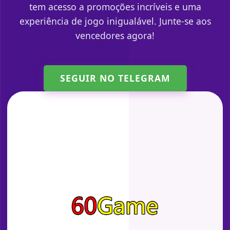
tem acesso a promoções incríveis e uma
experiência de jogo inigualável. Junte-se aos
vencedores agora!
SEGUIR NO TELEGRAM