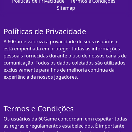
Políticas de Privacidade
Termos e Condições
Sitemap
Políticas de Privacidade
A 60Game valoriza a privacidade de seus usuários e
está empenhada em proteger todas as informações
pessoais fornecidas durante o uso de nossos canais de
comunicação. Todos os dados coletados são utilizados
exclusivamente para fins de melhoria contínua da
experiência de nossos jogadores.
Termos e Condições
Os usuários da 60Game concordam em respeitar todas
as regras e regulamentos estabelecidos. É importante