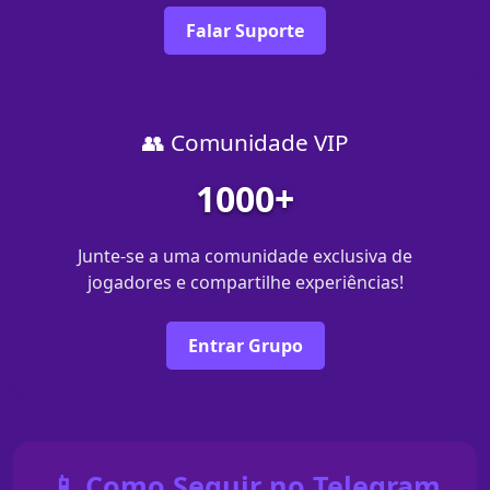
Falar Suporte
👥 Comunidade VIP
1000+
Junte-se a uma comunidade exclusiva de
jogadores e compartilhe experiências!
Entrar Grupo
📱 Como Seguir no Telegram