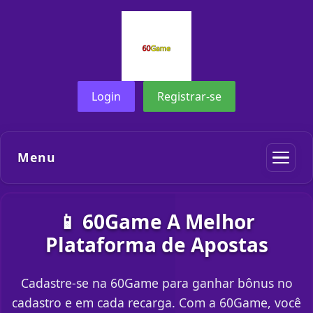
Login
Registrar-se
Menu
📱 60Game A Melhor
Plataforma de Apostas
Cadastre-se na 60Game para ganhar bônus no
cadastro e em cada recarga. Com a 60Game, você