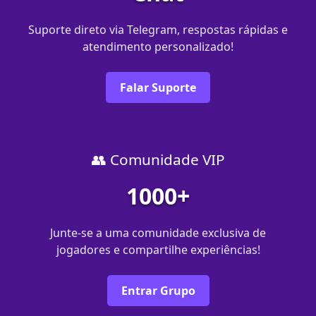
Suporte direto via Telegram, respostas rápidas e
atendimento personalizado!
Falar Suporte
👥 Comunidade VIP
1000+
Junte-se a uma comunidade exclusiva de
jogadores e compartilhe experiências!
Entrar Grupo