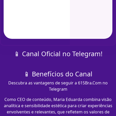
📱 Canal Oficial no Telegram!
📱 Benefícios do Canal
Descubra as vantagens de seguir a 615Bra.Com no
Telegram
Como CEO de conteúdo, Maria Eduarda combina visão
analítica e sensibilidade estética para criar experiências
envolventes e relevantes, que refletem os valores de