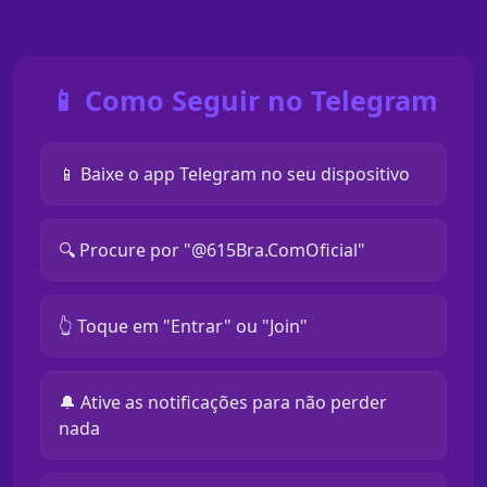
📱 Como Seguir no Telegram
📱 Baixe o app Telegram no seu dispositivo
🔍 Procure por "@615Bra.ComOficial"
👆 Toque em "Entrar" ou "Join"
🔔 Ative as notificações para não perder
nada