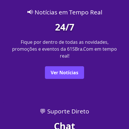
📢 Notícias em Tempo Real
24/7
Fique por dentro de todas as novidades,
promoções e eventos da 615Bra.Com em tempo
real!
Ver Notícias
💬 Suporte Direto
Chat