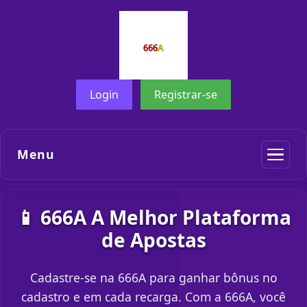
Login
Registrar-se
Menu
📱 666A A Melhor Plataforma
de Apostas
Cadastre-se na 666A para ganhar bônus no
cadastro e em cada recarga. Com a 666A, você