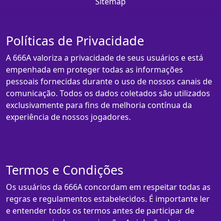
Sitemap
Políticas de Privacidade
A 666A valoriza a privacidade de seus usuários e está
empenhada em proteger todas as informações
pessoais fornecidas durante o uso de nossos canais de
comunicação. Todos os dados coletados são utilizados
exclusivamente para fins de melhoria contínua da
experiência de nossos jogadores.
Termos e Condições
Os usuários da 666A concordam em respeitar todas as
regras e regulamentos estabelecidos. É importante ler
e entender todos os termos antes de participar de