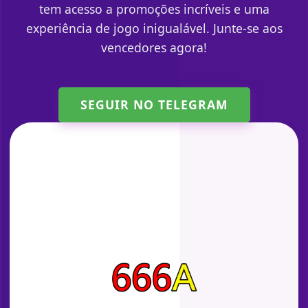
tem acesso a promoções incríveis e uma
experiência de jogo inigualável. Junte-se aos
vencedores agora!
SEGUIR NO TELEGRAM