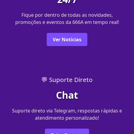
Fique por dentro de todas as novidades,
promoções e eventos da 666A em tempo real!
Ver Notícias
💬 Suporte Direto
Chat
Suporte direto via Telegram, respostas rápidas e
atendimento personalizado!