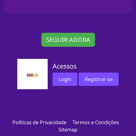
SEGUIR AGORA
Acessos
Login
Registrar-se
Políticas de Privacidade
Termos e Condições
Sitemap