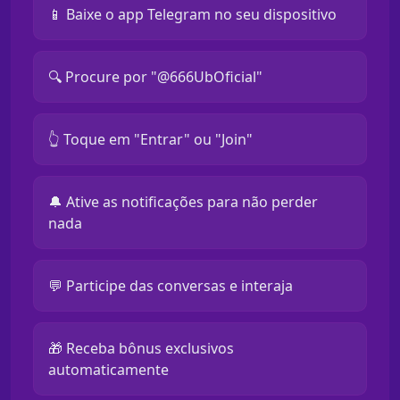
📱 Baixe o app Telegram no seu dispositivo
🔍 Procure por "@666UbOficial"
👆 Toque em "Entrar" ou "Join"
🔔 Ative as notificações para não perder
nada
💬 Participe das conversas e interaja
🎁 Receba bônus exclusivos
automaticamente