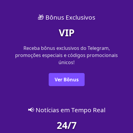
🎁 Bônus Exclusivos
VIP
Receba bônus exclusivos do Telegram,
promoções especiais e códigos promocionais
únicos!
Ver Bônus
📢 Notícias em Tempo Real
24/7