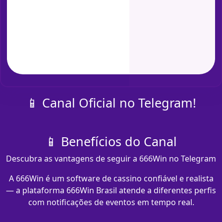
📱 Canal Oficial no Telegram!
📱 Benefícios do Canal
Descubra as vantagens de seguir a 666Win no Telegram
A 666Win é um software de cassino confiável e realista
— a plataforma 666Win Brasil atende a diferentes perfis
com notificações de eventos em tempo real.