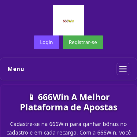
Login
Registrar-se
Menu
📱 666Win A Melhor
Plataforma de Apostas
Cadastre-se na 666Win para ganhar bônus no
cadastro e em cada recarga. Com a 666Win, você