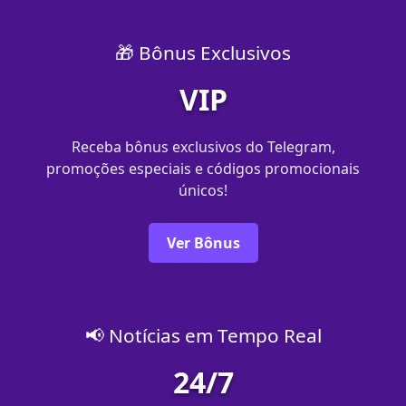
🎁 Bônus Exclusivos
VIP
Receba bônus exclusivos do Telegram,
promoções especiais e códigos promocionais
únicos!
Ver Bônus
📢 Notícias em Tempo Real
24/7