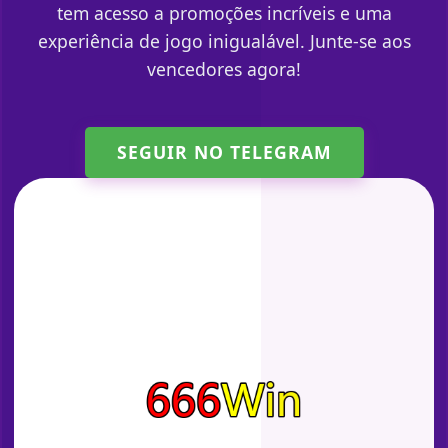
tem acesso a promoções incríveis e uma
experiência de jogo inigualável. Junte-se aos
vencedores agora!
SEGUIR NO TELEGRAM