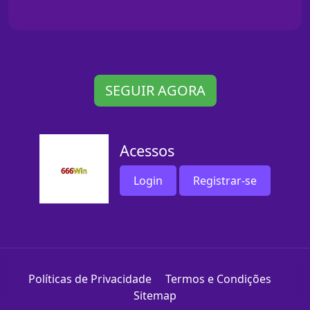
SEGUIR AGORA
Acessos
Login
Registrar-se
Políticas de Privacidade
Termos e Condições
Sitemap