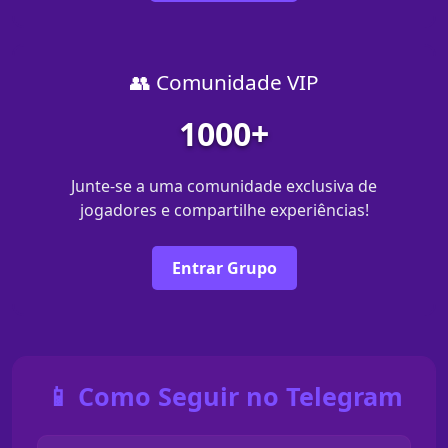
👥 Comunidade VIP
1000+
Junte-se a uma comunidade exclusiva de
jogadores e compartilhe experiências!
Entrar Grupo
📱 Como Seguir no Telegram