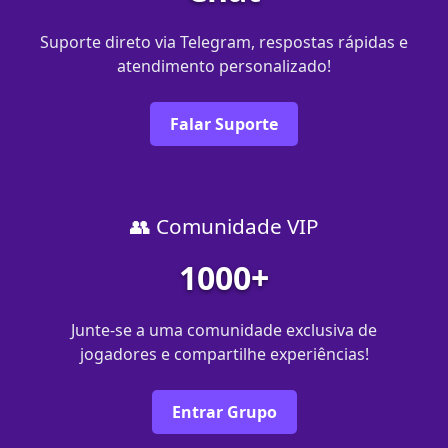
Suporte direto via Telegram, respostas rápidas e
atendimento personalizado!
Falar Suporte
👥 Comunidade VIP
1000+
Junte-se a uma comunidade exclusiva de
jogadores e compartilhe experiências!
Entrar Grupo