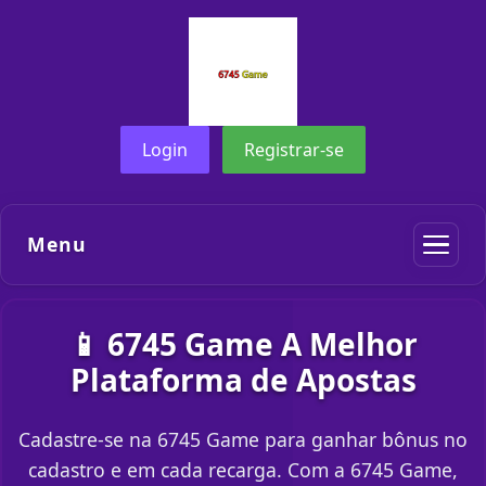
Login
Registrar-se
Menu
📱 6745 Game A Melhor
Plataforma de Apostas
Cadastre-se na 6745 Game para ganhar bônus no
cadastro e em cada recarga. Com a 6745 Game,