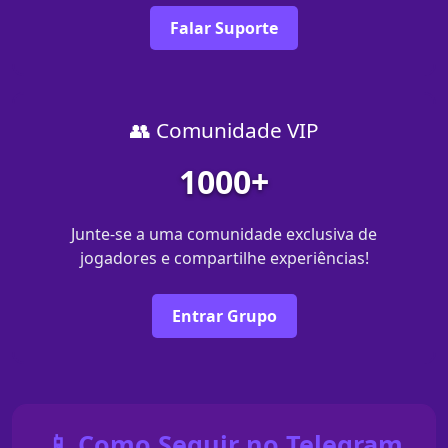
Falar Suporte
👥 Comunidade VIP
1000+
Junte-se a uma comunidade exclusiva de
jogadores e compartilhe experiências!
Entrar Grupo
📱 Como Seguir no Telegram