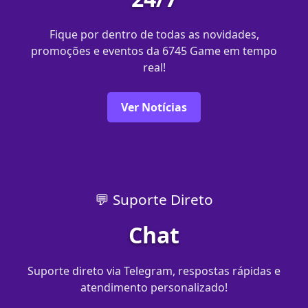
Fique por dentro de todas as novidades,
promoções e eventos da 6745 Game em tempo
real!
Ver Notícias
💬 Suporte Direto
Chat
Suporte direto via Telegram, respostas rápidas e
atendimento personalizado!