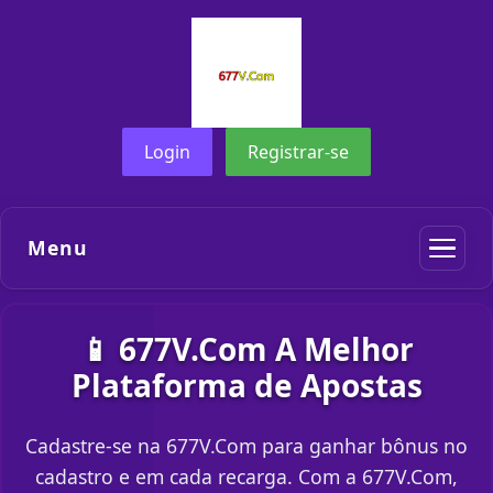
Login
Registrar-se
Menu
📱 677V.Com A Melhor
Plataforma de Apostas
Cadastre-se na 677V.Com para ganhar bônus no
cadastro e em cada recarga. Com a 677V.Com,