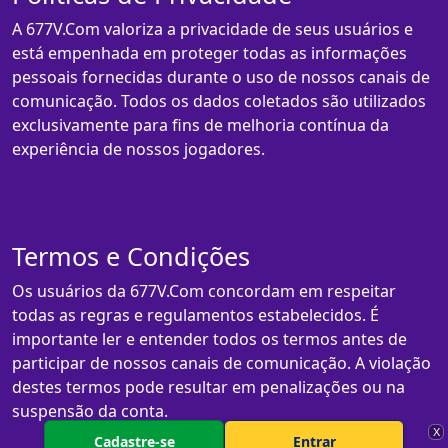
A 677V.Com valoriza a privacidade de seus usuários e
está empenhada em proteger todas as informações
pessoais fornecidas durante o uso de nossos canais de
comunicação. Todos os dados coletados são utilizados
exclusivamente para fins de melhoria contínua da
experiência de nossos jogadores.
Termos e Condições
Os usuários da 677V.Com concordam em respeitar
todas as regras e regulamentos estabelecidos. É
importante ler e entender todos os termos antes de
participar de nossos canais de comunicação. A violação
destes termos pode resultar em penalizações ou na
suspensão da conta.
X
Cadastre-se
Entrar