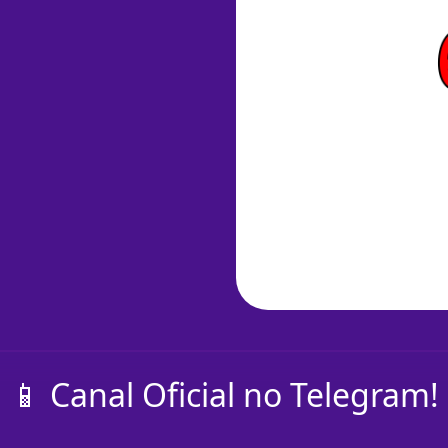
📱 Canal Oficial no Telegram!