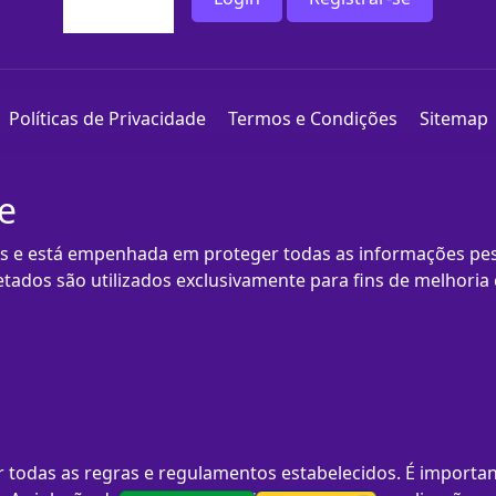
Políticas de Privacidade
Termos e Condições
Sitemap
de
ios e está empenhada em proteger todas as informações pe
tados são utilizados exclusivamente para fins de melhoria
todas as regras e regulamentos estabelecidos. É importan