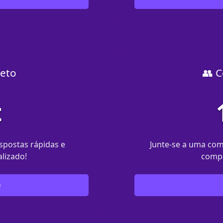
reto
👥 
t
espostas rápidas e
Junte-se a uma com
lizado!
compa
e