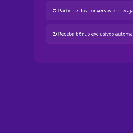
💬 Participe das conversas e interaj
🎁 Receba bônus exclusivos autom