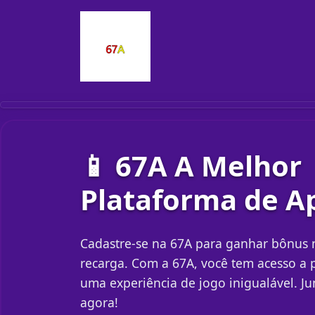
📱 67A A Melhor
Plataforma de A
Cadastre-se na 67A para ganhar bônus 
recarga. Com a 67A, você tem acesso a 
uma experiência de jogo inigualável. J
agora!