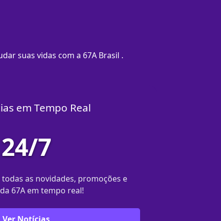
ar suas vidas com a 67A Brasil .
cias em Tempo Real
24/7
e todas as novidades, promoções e
 da 67A em tempo real!
Ver Notícias