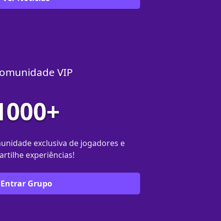
Comunidade VIP
1000+
unidade exclusiva de jogadores e
rtilhe experiências!
Entrar Grupo