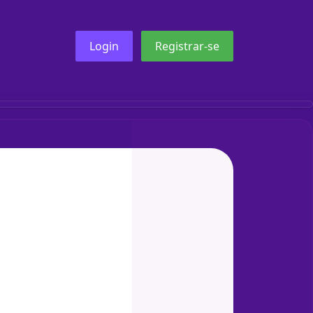
Login
Registrar-se