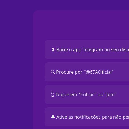
📱 Baixe o app Telegram no seu disp
🔍 Procure por "@67AOficial"
👆 Toque em "Entrar" ou "Join"
🔔 Ative as notificações para não p