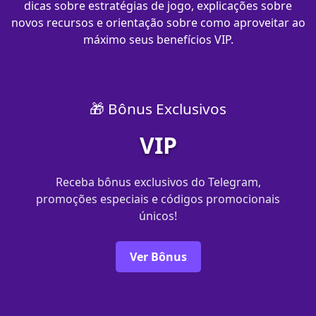
dicas sobre estratégias de jogo, explicações sobre
novos recursos e orientação sobre como aproveitar ao
máximo seus benefícios VIP.
🎁 Bônus Exclusivos
VIP
Receba bônus exclusivos do Telegram,
promoções especiais e códigos promocionais
únicos!
Ver Bônus