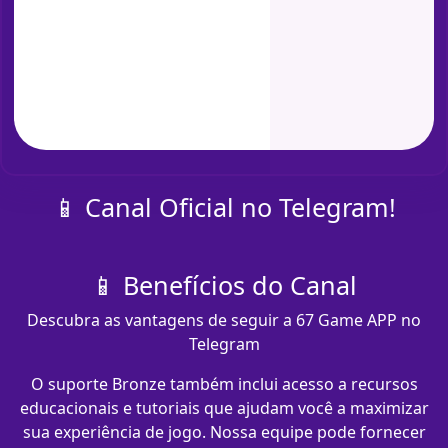
📱 Canal Oficial no Telegram!
📱 Benefícios do Canal
Descubra as vantagens de seguir a 67 Game APP no
Telegram
O suporte Bronze também inclui acesso a recursos
educacionais e tutoriais que ajudam você a maximizar
sua experiência de jogo. Nossa equipe pode fornecer