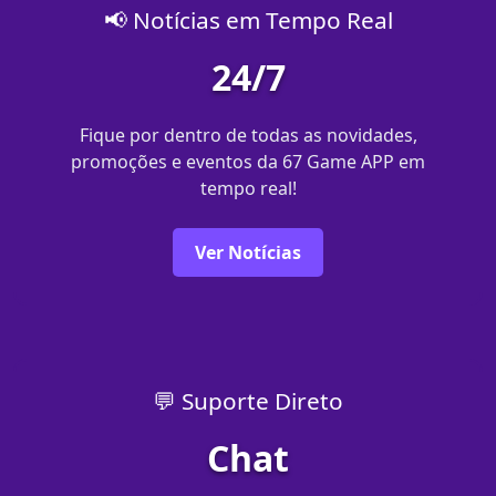
📢 Notícias em Tempo Real
24/7
Fique por dentro de todas as novidades,
promoções e eventos da 67 Game APP em
tempo real!
Ver Notícias
💬 Suporte Direto
Chat