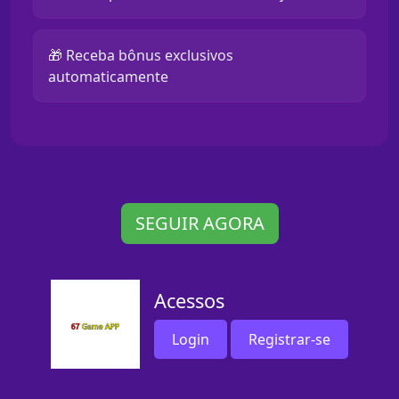
🎁 Receba bônus exclusivos
automaticamente
SEGUIR AGORA
Acessos
Login
Registrar-se