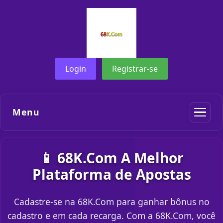
Login
Registrar-se
Menu
📱 68K.Com A Melhor
Plataforma de Apostas
Cadastre-se na 68K.Com para ganhar bônus no
cadastro e em cada recarga. Com a 68K.Com, você