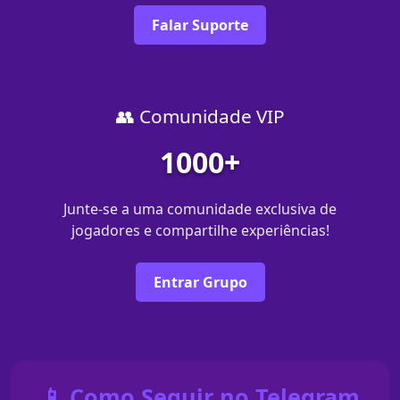
Falar Suporte
👥 Comunidade VIP
1000+
Junte-se a uma comunidade exclusiva de
jogadores e compartilhe experiências!
Entrar Grupo
📱 Como Seguir no Telegram