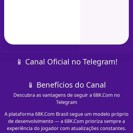
📱 Canal Oficial no Telegram!
📱 Benefícios do Canal
Descubra as vantagens de seguir a 68K.Com no
Telegram
A plataforma 68K.Com Brasil segue um modelo próprio
de desenvolvimento — a 68K.Com prioriza sempre a
experiência do jogador com atualizações constantes.