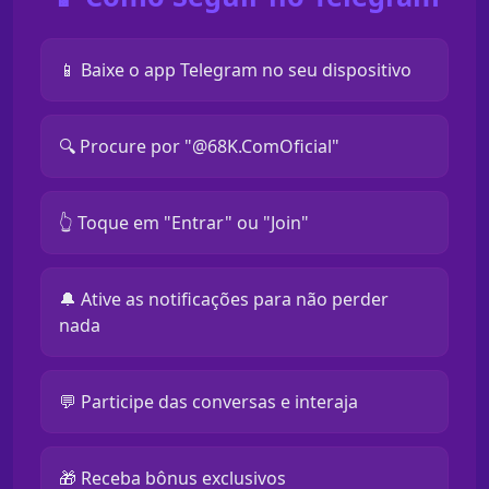
📱 Baixe o app Telegram no seu dispositivo
🔍 Procure por "@68K.ComOficial"
👆 Toque em "Entrar" ou "Join"
🔔 Ative as notificações para não perder
nada
💬 Participe das conversas e interaja
🎁 Receba bônus exclusivos