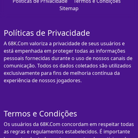
Políticas de Privacidade
Termos e Condições
Sitemap
Políticas de Privacidade
A 68K.Com valoriza a privacidade de seus usuários e
está empenhada em proteger todas as informações
pessoais fornecidas durante o uso de nossos canais de
comunicação. Todos os dados coletados são utilizados
exclusivamente para fins de melhoria contínua da
experiência de nossos jogadores.
Termos e Condições
Os usuários da 68K.Com concordam em respeitar todas
as regras e regulamentos estabelecidos. É importante