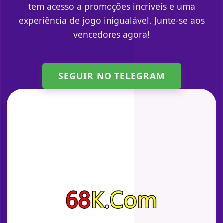
tem acesso a promoções incríveis e uma
experiência de jogo inigualável. Junte-se aos
vencedores agora!
SEGUIR NO TELEGRAM