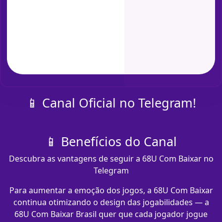
📱 Canal Oficial no Telegram!
📱 Benefícios do Canal
Descubra as vantagens de seguir a 68U Com Baixar no
Telegram
Para aumentar a emoção dos jogos, a 68U Com Baixar
continua otimizando o design das jogabilidades — a
68U Com Baixar Brasil quer que cada jogador jogue