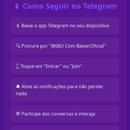
📱 Como Seguir no Telegram
📱 Baixe o app Telegram no seu dispositivo
🔍 Procure por "@68U Com BaixarOficial"
👆 Toque em "Entrar" ou "Join"
🔔 Ative as notificações para não perder
nada
💬 Participe das conversas e interaja