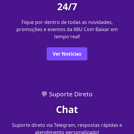
24/7
Fique por dentro de todas as novidades,
promoções e eventos da 68U Com Baixar em
tempo real!
Ver Notícias
💬 Suporte Direto
Chat
Suporte direto via Telegram, respostas rápidas e
atendimento personalizado!