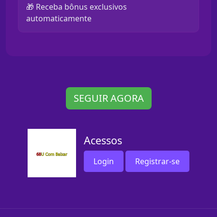
🎁 Receba bônus exclusivos
automaticamente
SEGUIR AGORA
Acessos
Login
Registrar-se