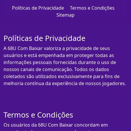
Políticas de Privacidade
Termos e Condições
Sitemap
Políticas de Privacidade
A 68U Com Baixar valoriza a privacidade de seus
usuários e está empenhada em proteger todas as
informações pessoais fornecidas durante o uso de
nossos canais de comunicação. Todos os dados
coletados são utilizados exclusivamente para fins de
melhoria contínua da experiência de nossos jogadores.
Termos e Condições
Os usuários da 68U Com Baixar concordam em