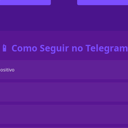
📱 Como Seguir no Telegram
ositivo