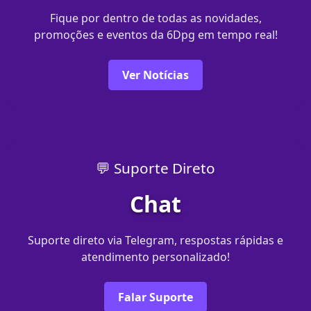
Fique por dentro de todas as novidades,
promoções e eventos da 6Dpg em tempo real!
Ver Notícias
💬 Suporte Direto
Chat
Suporte direto via Telegram, respostas rápidas e
atendimento personalizado!
Falar Suporte