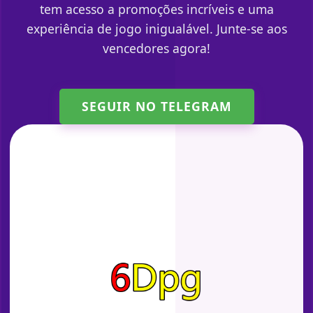
tem acesso a promoções incríveis e uma
experiência de jogo inigualável. Junte-se aos
vencedores agora!
SEGUIR NO TELEGRAM