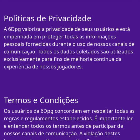
Políticas de Privacidade
A 6Dpg valoriza a privacidade de seus usuários e está
empenhada em proteger todas as informações
pessoais fornecidas durante o uso de nossos canais de
comunicação. Todos os dados coletados são utilizados
exclusivamente para fins de melhoria contínua da
experiência de nossos jogadores.
Termos e Condições
Os usuários da 6Dpg concordam em respeitar todas as
regras e regulamentos estabelecidos. É importante ler
e entender todos os termos antes de participar de
nossos canais de comunicação. A violação destes