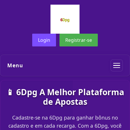
Login
Registrar-se
Menu
📱 6Dpg A Melhor Plataforma
de Apostas
Cadastre-se na 6Dpg para ganhar bônus no
cadastro e em cada recarga. Com a 6Dpg, você